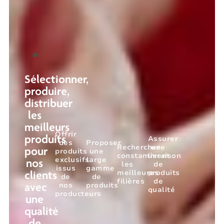
Sélectionner,
produire,
distribuer
les
meilleurs
Offrir
Assurer
produits
des
Proposer
Rechercher
une
pour
produits
une
constamment
livraison
exclusifs
large
nos
les
de
issus
gamme
meilleures
produits
clients
de
de
filières
de
nos
produits
avec
qualité
producteurs
une
qualité