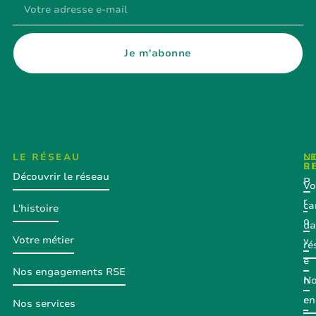
Je m'abonne
LE RÉSEAU
N
L
R
S
Découvrir le réseau
P
Vo
r
ca
L'histoire
o
da
Votre métier
v
ré
e
Nos engagements RSE
N
n
en
c
Nos services