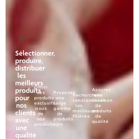
Sélectionner,
produire,
distribuer
les
meilleurs
Offrir
Assurer
produits
des
Proposer
Rechercher
une
pour
produits
une
constamment
livraison
exclusifs
large
nos
les
de
issus
gamme
meilleures
produits
clients
de
de
filières
de
nos
produits
avec
qualité
producteurs
une
qualité