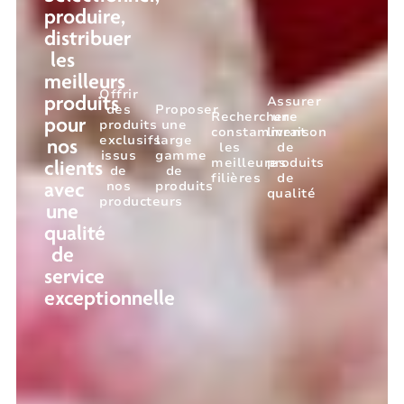
produire,
distribuer
les
meilleurs
Offrir
Assurer
produits
des
Proposer
Rechercher
une
pour
produits
une
constamment
livraison
exclusifs
large
nos
les
de
issus
gamme
meilleures
produits
clients
de
de
filières
de
nos
produits
avec
qualité
producteurs
une
qualité
de
service
exceptionnelle