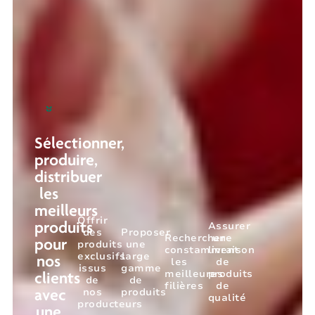
Sélectionner,
produire,
distribuer
les
meilleurs
Offrir
Assurer
produits
des
Proposer
Rechercher
une
pour
produits
une
constamment
livraison
exclusifs
large
nos
les
de
issus
gamme
meilleures
produits
clients
de
de
filières
de
nos
produits
avec
qualité
producteurs
une