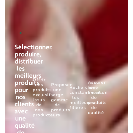
Sélectionner,
produire,
distribuer
les
meilleurs
Offrir
Assurer
produits
des
Proposer
Rechercher
une
pour
produits
une
constamment
livraison
exclusifs
large
nos
les
de
issus
gamme
meilleures
produits
clients
de
de
filières
de
nos
produits
avec
qualité
producteurs
une
qualité